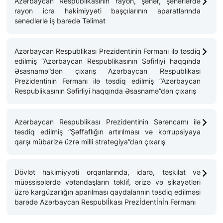
Azərbaycan Respublikasının rayon, şəhər, şəhərlərdə
rayon icra hakimiyyəti başçılarının aparatlarında
FƏALIYYƏT
sənədlərlə iş barədə Təlimat
QANUNVERICILIK
Azərbaycan Respublikası Prezidentinin Fərmanı ilə təsdiq
ƏHALININ MAARIFLƏNDIRILMƏSI
edilmiş “Azərbaycan Respublikasının Səfirliyi haqqında
Əsasnamə”dən çıxarış Azərbaycan Respublikası
ƏLAQƏ
Prezidentinin Fərmanı ilə təsdiq edilmiş “Azərbaycan
Respublikasının Səfirliyi haqqında Əsasnamə”dən çıxarış
FHN-Ə MƏKTUB GÖNDƏR
Azərbaycan Respublikası Prezidentinin Sərəncamı ilə
FHN-IN ÜNVAN VƏ TELEFONLARI
təsdiq edilmiş “Şəffaflığın artırılması və korrupsiyaya
qarşı mübarizə üzrə milli strategiya”dan çıxarış
VƏTƏNDAŞLARIN MÜRACIƏTLƏRINƏ DAIR
QANUNVERICILIK
Dövlət hakimiyyəti orqanlarında, idarə, təşkilat və
112 – ZƏNG MƏRKƏZI
müəssisələrdə vətəndaşların təklif, ərizə və şikayətləri
üzrə kargüzarlığın aparılması qaydalarının təsdiq edilməsi
barədə Azərbaycan Respublİkası Prezİdentİnİn Fərmanı
QƏBUL GÜNLƏRI