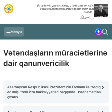
Bir hadisənin qarşısını almaq, o hadisə baş verəndən
sonra onun nəticələrini aradan götürməkdən daha
asandır...
Menyu
ƏSAS SƏHIFƏ
Vətəndaşların müraciətlərinə
MƏLUMATLAR
dair qanunvericilik
GÜNDƏLIK XRONIKA
TƏDBIRLƏR
MULTİMEDİA
Azərbaycan Respublikası Prezidentinin Fərmanı ilə təsdiq
edilmiş “Yerli icra hakimiyyətləri haqqında Əsasnamə”dən
TƏLIMLƏR
çıxarış
NAZIRLIK