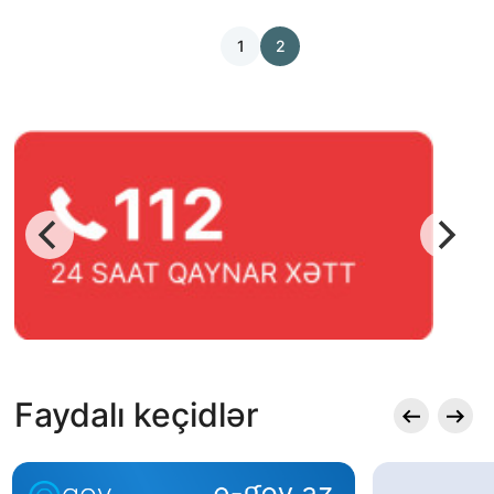
1
2
STATISTIKA
E-Xidmət
Faydalı keçidlər