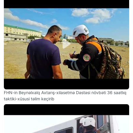
FHN-in Beynəlxalq Axtarış-xilasetmə Dəstəsi növbəti 36 saatlıq
taktiki-xüsusi təlim keçirib