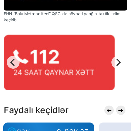
FHN “Bakı Metropoliteni” QSC-də növbəti yanğın-taktiki təlim
keçirib
Faydalı keçidlər