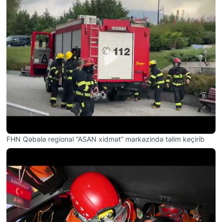
FHN Qəbələ regional “ASAN xidmət” mərkəzində təlim keçirib