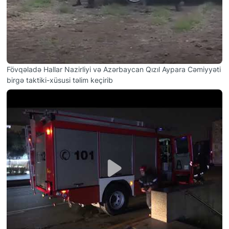
Fövqəladə Hallar Nazirliyi və Azərbaycan Qızıl Aypara Cəmiyyəti
birgə taktiki-xüsusi təlim keçirib