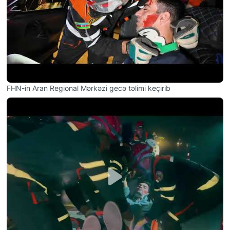
FHN-in Aran Regional Mərkəzi gecə təlimi keçirib