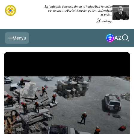
Bir hadisənin qarşısını almaq, o hadisə baş verəndən
sonra onun nəticələrini aradan götürməkdən daha
asandır...
AZ
Menyu
ƏSAS SƏHIFƏ
MƏLUMATLAR
GÜNDƏLIK XRONIKA
TƏDBIRLƏR
MULTİMEDİA
TƏLIMLƏR
NAZIRLIK