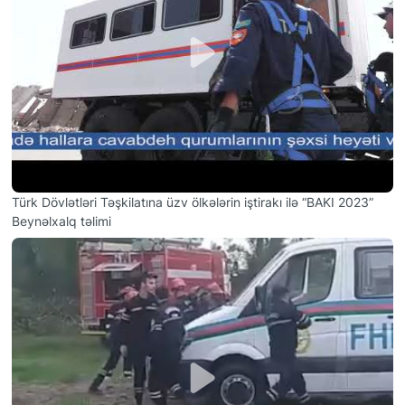
Türk Dövlətləri Təşkilatına üzv ölkələrin iştirakı ilə “BAKI 2023”
Beynəlxalq təlimi