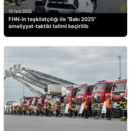
FƏALIYYƏT
10 İyul 2025
FHN-in təşkilatçılığı ilə “Bakı 2025”
QANUNVERICILIK
əməliyyat-taktiki təlimi keçirilib
ƏHALININ MAARIFLƏNDIRILMƏSI
ƏLAQƏ
STATISTIKA
E-Xidmət