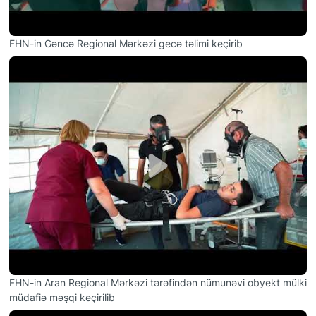
FHN-in Gəncə Regional Mərkəzi gecə təlimi keçirib
FHN-in Aran Regional Mərkəzi tərəfindən nümunəvi obyekt mülki
müdafiə məşqi keçirilib