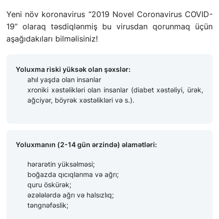
İŞARƏT DILINDƏ TƏHLÜKƏSIZLIK QAYDALARI
Yeni növ koronavirus “2019 Novel Coronavirus COVID-
19” olaraq təsdiqlənmiş bu virusdan qorunmaq üçün
ƏLAQƏ
aşağıdakıları bilməlisiniz!
STATISTIKA
Yoluxma riski yüksək olan şəxslər:
ahıl yaşda olan insanlar
xroniki xəstəlikləri olan insanlar (diabet xəstəliyi, ürək,
E-Xidmət
ağciyər, böyrək xəstəlikləri və s.).
Yoluxmanın (2-14 gün ərzində) əlamətləri:
hərarətin yüksəlməsi;
boğazda qıcıqlanma və ağrı;
quru öskürək;
əzələlərdə ağrı və halsızlıq;
təngnəfəslik;