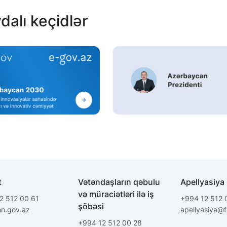
dalı keçidlər
t
Vətəndaşların qəbulu
Apellyasiya
və müraciətləri ilə iş
2 512 00 61
+994 12 512 
şöbəsi
hn.gov.az
apellyasiya@
+994 12 512 00 28