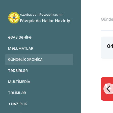
Azərbaycan Respublikasının
Gündəl
Fövqəladə Hallar Nazirliyi
ƏSAS SƏHIFƏ
04
MƏLUMATLAR
GÜNDƏLIK XRONIKA
TƏDBIRLƏR
MULTİMEDİA
TƏLIMLƏR
NAZIRLIK