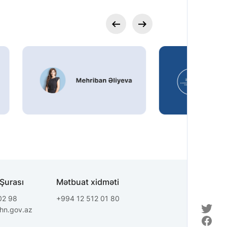
 Şurası
Mətbuat xidməti
02 98
+994 12 512 01 80
fhn.gov.az