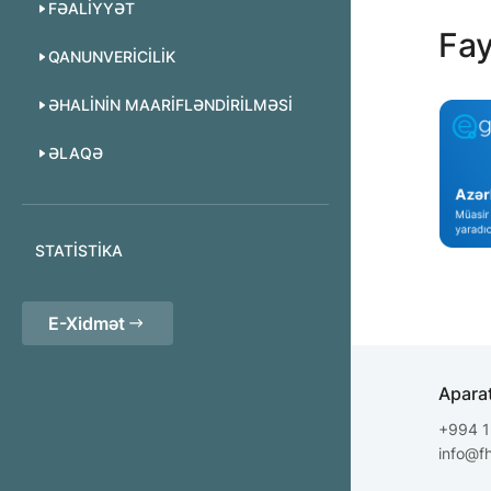
FƏALIYYƏT
Fay
QANUNVERICILIK
ƏHALININ MAARIFLƏNDIRILMƏSI
ƏLAQƏ
STATISTIKA
E-Xidmət
Apara
+994 1
info@f