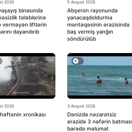
st 2026
5 Avqust 2026
aşayış binasında
Abşeron rayonunda
kəsizlik tələblərinə
yanacaqdoldurma
 verməyən liftlərin
məntəqəsinin ərazisində
marını dayandırıb
baş vermiş yanğın
söndürülüb
st 2026
3 Avqust 2026
həftənin xronikası
Dənizdə nəzarətsiz
ərazidə 3 nəfərin batmas
barədə məlumat