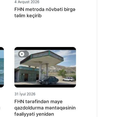
4 Avqust 2026
FHN metroda növbəti birgə
təlim keçirib
31 İyul 2026
FHN tərəfindən maye
ı
qazdoldurma məntəqəsinin
fəaliyyəti yenidən