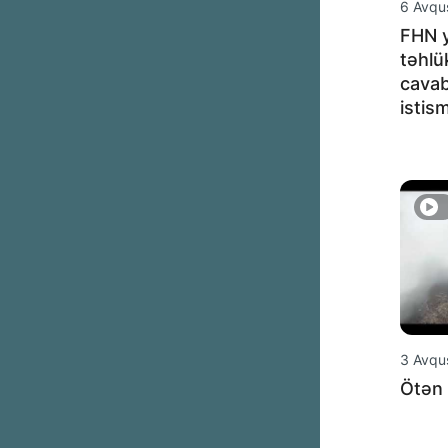
6 Avqu
FHN y
təhlü
cavab
istis
3 Avqu
Ötən 