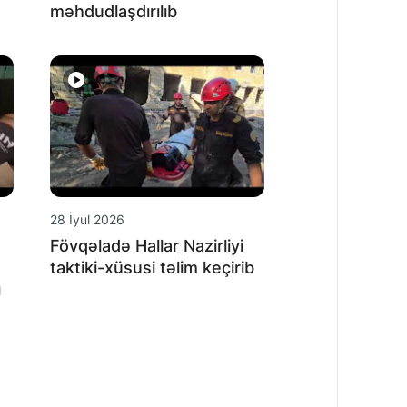
məhdudlaşdırılıb
28 İyul 2026
Fövqəladə Hallar Nazirliyi
taktiki-xüsusi təlim keçirib
ı