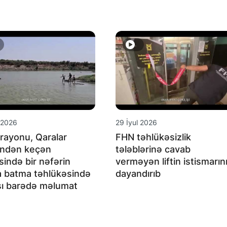
 2026
29 İyul 2026
i rayonu, Qaralar
FHN təhlükəsizlik
indən keçən
tələblərinə cavab
sində bir nəfərin
verməyən liftin istismarın
 batma təhlükəsində
dayandırıb
ı barədə məlumat