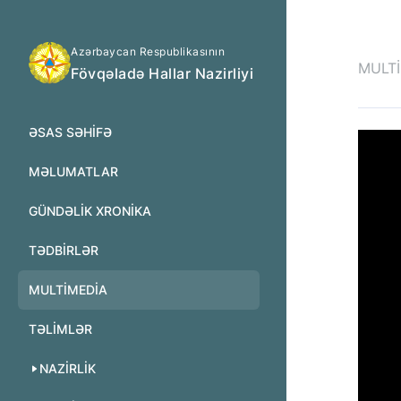
Azərbaycan Respublikasının
MULT
Fövqəladə Hallar Nazirliyi
ƏSAS SƏHIFƏ
MƏLUMATLAR
GÜNDƏLIK XRONIKA
TƏDBIRLƏR
MULTİMEDİA
TƏLIMLƏR
NAZIRLIK