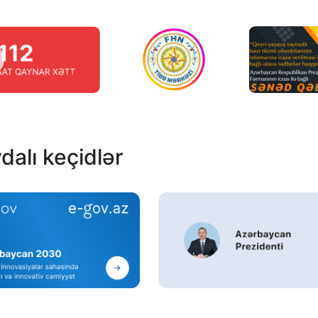
dalı keçidlər