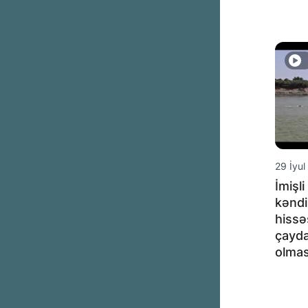
29 İyul
İmişl
kənd
hissə
çayda
olmas