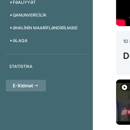
FƏALIYYƏT
QANUNVERICILIK
ƏHALININ MAARIFLƏNDIRILMƏSI
ƏLAQƏ
10 
D
STATISTIKA
E-Xidmət