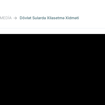
İMEDİA
Dövlət Sularda Xilasetmə Xidməti