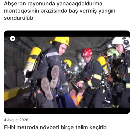
Abşeron rayonunda yanacaqdoldurma
məntəqəsinin ərazisində baş vermiş yanğın
söndürülüb
4 Avqust 2026
FHN metroda növbəti birgə təlim keçirib