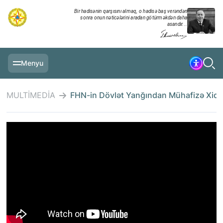
Bir hadisənin qarşısını almaq, o hadisə baş verəndən
sonra onun nəticələrini aradan götürməkdən daha
asandır...
Menyu
ƏSAS SƏHIFƏ
MULTİMEDİA
FHN-in Dövlət Yanğından Mühafizə Xidmət
MƏLUMATLAR
GÜNDƏLIK XRONIKA
TƏDBIRLƏR
MULTİMEDİA
TƏLIMLƏR
NAZIRLIK