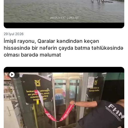
29 İyul 2026
İmişli rayonu, Qaralar kəndindən keçən
hissəsində bir nəfərin çayda batma təhlükəsində
olması barədə məlumat