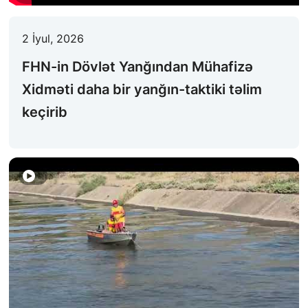
FƏALIYYƏT
2 İyul, 2026
QANUNVERICILIK
FHN-in Dövlət Yanğından Mühafizə
ƏHALININ MAARIFLƏNDIRILMƏSI
Xidməti daha bir yanğın-taktiki təlim
ƏLAQƏ
keçirib
STATISTIKA
E-Xidmət