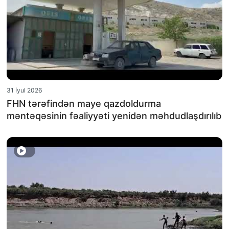
31 İyul 2026
FHN tərəfindən maye qazdoldurma
məntəqəsinin fəaliyyəti yenidən məhdudlaşdırılıb