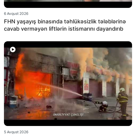
6 Avqust 2026
FHN yaşayış binasında təhlükəsizlik tələblərinə
cavab verməyən liftlərin istismarını dayandırıb
5 Avqust 2026