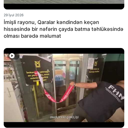
29 İyul 2026
İmişli rayonu, Qaralar kəndindən keçən
hissəsində bir nəfərin çayda batma təhlükəsində
olması barədə məlumat