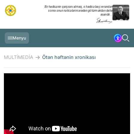
Bir hadisənin qarşısını almaq, o hadisə baş verəndən
sonra onun nəticələrini aradan götürməkdən daha
asandır...
Menyu
ƏSAS SƏHIFƏ
MULTİMEDİA
Ötən həftənin xronikası
MƏLUMATLAR
GÜNDƏLIK XRONIKA
TƏDBIRLƏR
MULTİMEDİA
TƏLIMLƏR
NAZIRLIK