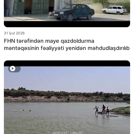
31 İyul 2026
FHN tərəfindən maye qazdoldurma
məntəqəsinin fəaliyyəti yenidən məhdudlaşdırılıb