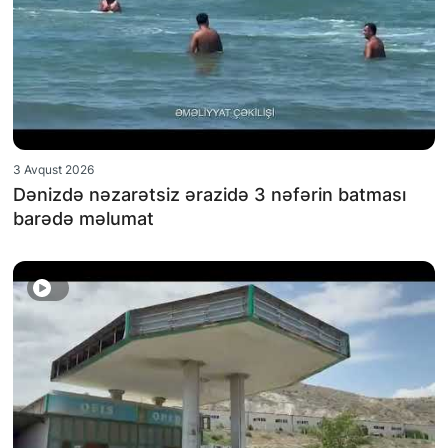
3 Avqust 2026
Dənizdə nəzarətsiz ərazidə 3 nəfərin batması
barədə məlumat