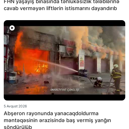
FHN yaşayış binasında təhlükəsizlik tələblərinə
cavab verməyən liftlərin istismarını dayandırıb
5 Avqust 2026
Abşeron rayonunda yanacaqdoldurma
məntəqəsinin ərazisində baş vermiş yanğın
söndürülüb