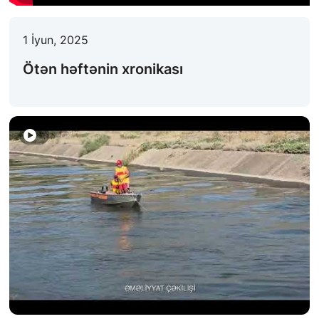
FƏALIYYƏT
1 İyun, 2025
QANUNVERICILIK
Ötən həftənin xronikası
ƏHALININ MAARIFLƏNDIRILMƏSI
ƏLAQƏ
STATISTIKA
E-Xidmət