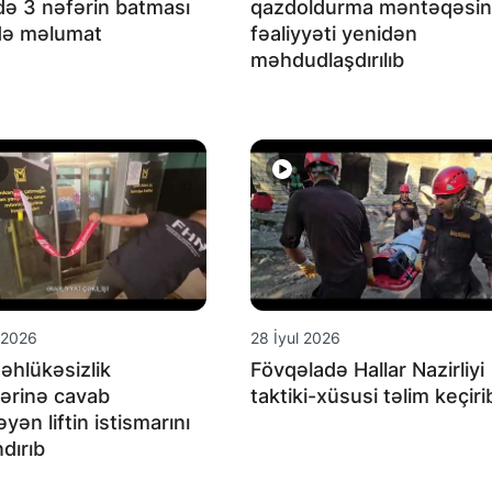
də 3 nəfərin batması
qazdoldurma məntəqəsin
də məlumat
fəaliyyəti yenidən
məhdudlaşdırılıb
 2026
28 İyul 2026
əhlükəsizlik
Fövqəladə Hallar Nazirliyi
lərinə cavab
taktiki-xüsusi təlim keçiri
yən liftin istismarını
dırıb