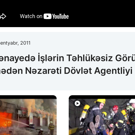
entyabr, 2011
ənayedə İşlərin Təhlükəsiz Gör
ədən Nəzarəti Dövlət Agentliyi