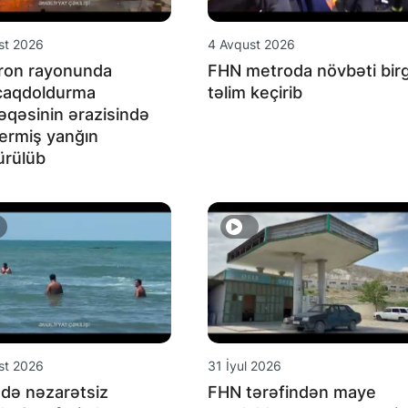
st 2026
4 Avqust 2026
ron rayonunda
FHN metroda növbəti bir
caqdoldurma
təlim keçirib
qəsinin ərazisində
ermiş yanğın
ürülüb
st 2026
31 İyul 2026
də nəzarətsiz
FHN tərəfindən maye