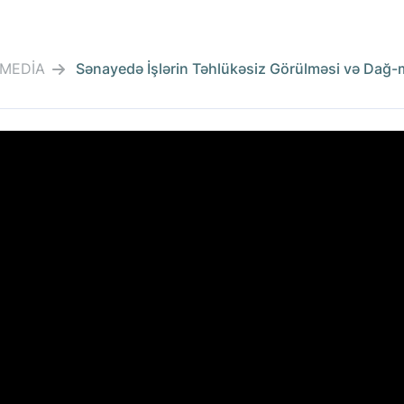
İMEDİA
Sənayedə İşlərin Təhlükəsiz Görülməsi və Dağ-m