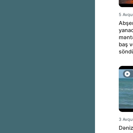
5 Avqu
Abşe
yana
məntə
baş v
sönd
3 Avqu
Dəniz