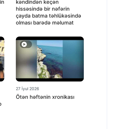
in
kəndindən keçən
hissəsində bir nəfərin
çayda batma təhlükəsində
olması barədə məlumat
27 İyul 2026
Ötən həftənin xronikası
b