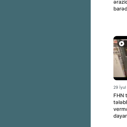
ərazi
barə
29 İyul
FHN t
tələb
vermə
dayan