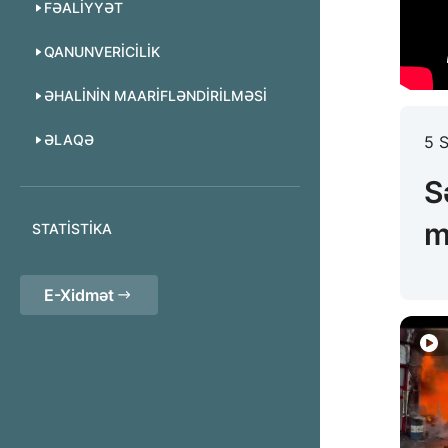
FƏALIYYƏT
QANUNVERICILIK
ƏHALININ MAARIFLƏNDIRILMƏSI
ƏLAQƏ
5 S
S
m
STATISTIKA
E-Xidmət