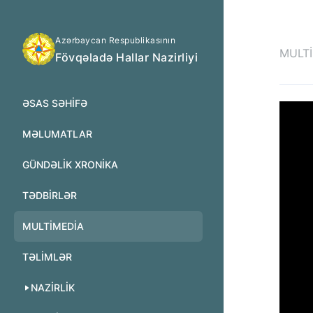
Azərbaycan Respublikasının
MULT
Fövqəladə Hallar Nazirliyi
ƏSAS SƏHIFƏ
MƏLUMATLAR
GÜNDƏLIK XRONIKA
TƏDBIRLƏR
MULTİMEDİA
TƏLIMLƏR
NAZIRLIK