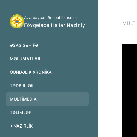
Azərbaycan Respublikasının
MULT
Fövqəladə Hallar Nazirliyi
ƏSAS SƏHIFƏ
MƏLUMATLAR
GÜNDƏLIK XRONIKA
TƏDBIRLƏR
MULTİMEDİA
TƏLIMLƏR
NAZIRLIK