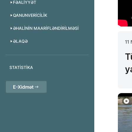
FƏALIYYƏT
QANUNVERICILIK
ƏHALININ MAARIFLƏNDIRILMƏSI
ƏLAQƏ
11 
T
y
STATISTIKA
E-Xidmət