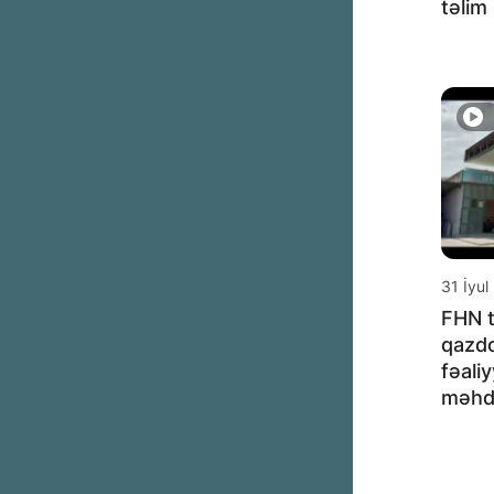
təlim 
31 İyul
FHN 
qazd
fəali
məhdu