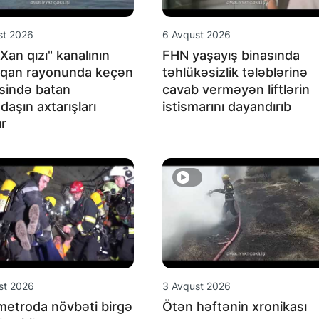
st 2026
6 Avqust 2026
 Xan qızı" kanalının
FHN yaşayış binasında
əqan rayonunda keçən
təhlükəsizlik tələblərinə
sində batan
cavab verməyən liftlərin
daşın axtarışları
istismarını dayandırıb
ır
st 2026
3 Avqust 2026
etroda növbəti birgə
Ötən həftənin xronikası