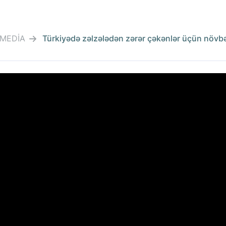
İMEDİA
Türkiyədə zəlzələdən zərər çəkənlər üçün növbət