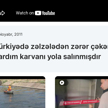
Noyabr, 2011
ürkiyədə zəlzələdən zərər çəkə
ardım karvanı yola salınmışdır