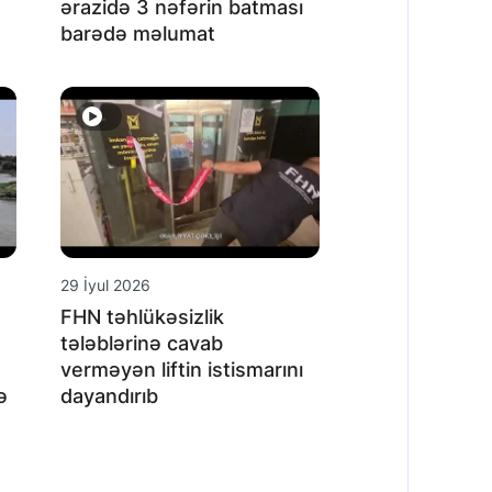
ərazidə 3 nəfərin batması
barədə məlumat
29 İyul 2026
FHN təhlükəsizlik
tələblərinə cavab
verməyən liftin istismarını
ə
dayandırıb