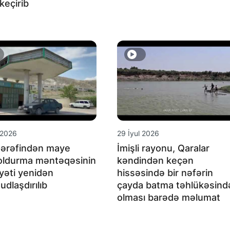
keçirib
 2026
29 İyul 2026
tərəfindən maye
İmişli rayonu, Qaralar
oldurma məntəqəsinin
kəndindən keçən
yyəti yenidən
hissəsində bir nəfərin
dlaşdırılıb
çayda batma təhlükəsind
olması barədə məlumat