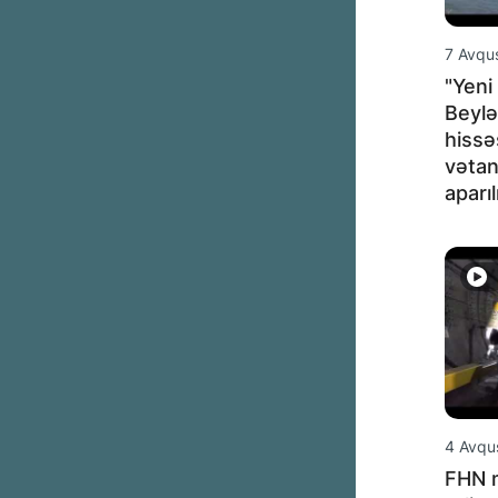
7 Avqu
"Yeni
Beyl
hissə
vətan
aparıl
4 Avqu
FHN m