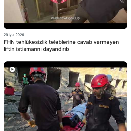
29 İyul 2026
FHN təhlükəsizlik tələblərinə cavab verməyən
liftin istismarını dayandırıb