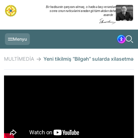
Bir hadisənin qarşısını almaq, o hadisə baş verəndən
sonra onun nəticələrini aradan götürməkdən daha
asandır...
Menyu
ƏSAS SƏHIFƏ
MULTİMEDİA
Yeni tikilmiş “Bilgəh” sularda xilasetmə m
MƏLUMATLAR
GÜNDƏLIK XRONIKA
TƏDBIRLƏR
MULTİMEDİA
TƏLIMLƏR
NAZIRLIK