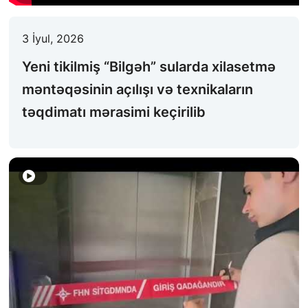
FƏALIYYƏT
3 İyul, 2026
QANUNVERICILIK
Yeni tikilmiş “Bilgəh” sularda xilasetmə
ƏHALININ MAARIFLƏNDIRILMƏSI
məntəqəsinin açılışı və texnikaların
ƏLAQƏ
təqdimatı mərasimi keçirilib
STATISTIKA
E-Xidmət