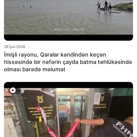
29 İyul 2026
İmişli rayonu, Qaralar kəndindən keçən
hissəsində bir nəfərin çayda batma təhlükəsində
olması barədə məlumat