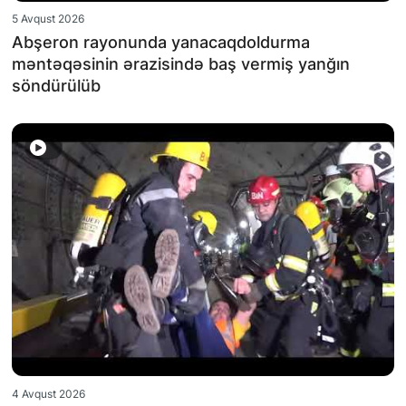
5 Avqust 2026
Abşeron rayonunda yanacaqdoldurma
məntəqəsinin ərazisində baş vermiş yanğın
söndürülüb
4 Avqust 2026