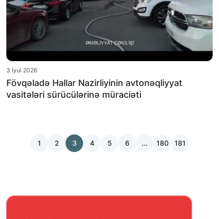
3 İyul 2026
Fövqəladə Hallar Nazirliyinin avtonəqliyyat
vasitələri sürücülərinə müraciəti
1
2
3
4
5
6
...
180
181