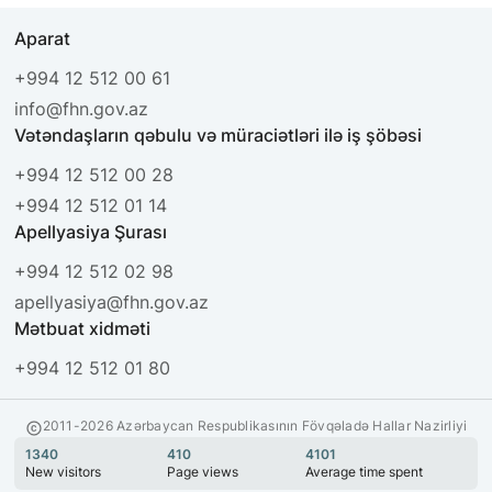
Aparat
+994 12 512 00 61
info@fhn.gov.az
Vətəndaşların qəbulu və müraciətləri ilə iş şöbəsi
+994 12 512 00 28
+994 12 512 01 14
Apellyasiya Şurası
+994 12 512 02 98
apellyasiya@fhn.gov.az
Mətbuat xidməti
+994 12 512 01 80
2011-2026 Azərbaycan Respublikasının Fövqəladə Hallar Nazirliyi
1340
410
4101
New visitors
Page views
Average time spent