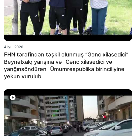
4 İyul 2026
FHN tərəfindən təşkil olunmuş “Gənc xilasedici”
Beynəlxalq yarışına və “Gənc xilasedici və
yanğınsöndürən” Ümumrespublika birinciliyinə
yekun vurulub