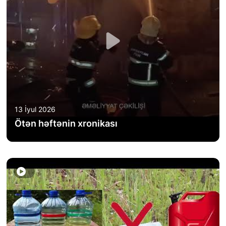
FƏALIYYƏT
QANUNVERICILIK
ƏHALININ MAARIFLƏNDIRILMƏSI
ƏLAQƏ
13 İyul 2026
STATISTIKA
Ötən həftənin xronikası
E-Xidmət