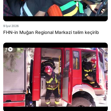
9 İyul 2026
FHN-in Muğan Regional Mərkəzi təlim keçirib