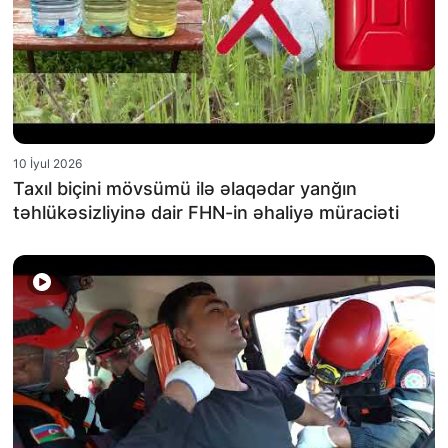
10 İyul 2026
Taxıl biçini mövsümü ilə əlaqədar yanğın
təhlükəsizliyinə dair FHN-in əhaliyə müraciəti