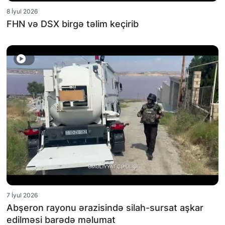
8 İyul 2026
FHN və DSX birgə təlim keçirib
7 İyul 2026
Abşeron rayonu ərazisində silah-sursat aşkar
edilməsi barədə məlumat