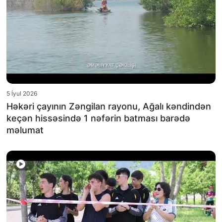
5 İyul 2026
Həkəri çayının Zəngilan rayonu, Ağalı kəndindən
keçən hissəsində 1 nəfərin batması barədə
məlumat