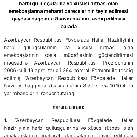
hərbi qulluqçularına və xüsusi rütbəsi olan
əməkdaşlarına məharət dərəcələrinin təyin edilməsi
qaydası haqqında
Əsasnamə”nin təsdiq edilməsi
STATISTIKA
barədə
Azərbaycan Respublikası Fövqəladə Hallar Nazirliyinin
E-Xidmət
hərbi qulluqçularının və xüsusi rütbəsi olan
əməkdaşlarının sosial müdafiəsinin gücləndirilməsi
məqsədilə Azərbaycan Respublikası Prezidentinin
2006-cı il 19 aprel tarixli 394 nömrəli Fərmanı ilə təsdiq
edilmiş “Azərbaycan Respublikası Fövqəladə Hallar
Nazirliyi haqqında Əsasnamə”nin 8.2.1-ci və 10.10.4-cü
yarımbəndlərini rəhbər tutaraq
qərara alıram:
1. “Azərbaycan Respublikası Fövqəladə Hallar
Nazirliyinin hərbi qulluqçularına və xüsusi rütbəsi olan
əməkdaşlarına məharət dərəcələrinin təyin edilməsi