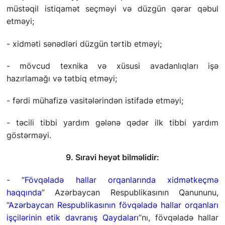
müstəqil istiqamət seçməyi və düzgün qərar qəbul
etməyi;
- xidməti sənədləri düzgün tərtib etməyi;
- mövcud texnika və xüsusi avadanlıqları işə
hazırlamağı və tətbiq etməyi;
- fərdi mühafizə vasitələrindən istifadə etməyi;
- təcili tibbi yardım gələnə qədər ilk tibbi yardım
göstərməyi.
9. Sıravi heyət bilməlidir:
- “
Fövqəladə hallar orqanlarında xidmətkeçmə
haqqında
” Azərbaycan Respublikasının Qanununu,
“
Azərbaycan Respublikasının fövqəladə hallar orqanları
işçilərinin etik davranış Qaydaları
”nı, fövqəladə hallar