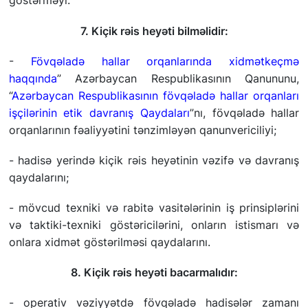
göstərməyi.
7. Kiçik rəis heyəti bilməlidir:
-
Fövqəladə hallar orqanlarında xidmətkeçmə
haqqında
” Azərbaycan Respublikasının Qanununu,
“
Azərbaycan Respublikasının fövqəladə hallar orqanları
işçilərinin etik davranış Qaydaları
”nı, fövqəladə hallar
orqanlarının fəaliyyətini tənzimləyən qanunvericiliyi;
- hadisə yerində kiçik rəis heyətinin vəzifə və davranış
qaydalarını;
- mövcud texniki və rabitə vasitələrinin iş prinsiplərini
və taktiki-texniki göstəricilərini, onların istismarı və
onlara xidmət göstərilməsi qaydalarını.
8. Kiçik rəis heyəti bacarmalıdır:
- operativ vəziyyətdə fövqəladə hadisələr zamanı