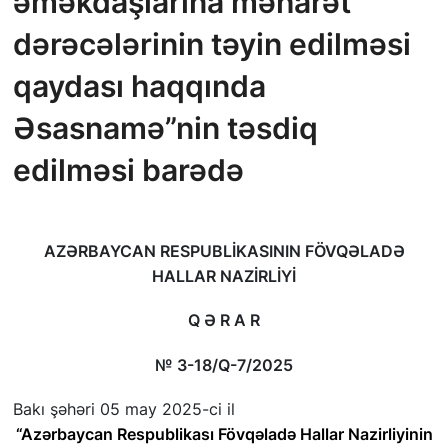
əməkdaşlarına məharət
FƏALIYYƏT
dərəcələrinin təyin edilməsi
QANUNVERICILIK
qaydası haqqında
Əsasnamə”nin təsdiq
AZƏRBAYCAN RESPUBLIKASININ KONSTITUSIYASI
edilməsi barədə
AZƏRBAYCAN RESPUBLIKASININ QANUNLARI
AZƏRBAYCAN RESPUBLIKASI NAZIRLƏR
KABINETININ QƏRAR VƏ SƏRƏNCAMLARI
AZƏRBAYCAN RESPUBLİKASININ FÖVQƏLADƏ
HALLAR NAZİRLİYİ
AZƏRBAYCAN RESPUBLIKASI PREZIDENTININ
FƏRMAN VƏ SƏRƏNCAMLARI
Q Ə R A R
NAZIRLIYIN NORMATIV HÜQUQI AKTLARI
№ 3-18/Q-7/2025
ƏHALININ MAARIFLƏNDIRILMƏSI
Bakı şəhəri 05 may 2025-ci il
“Azərbaycan Respublikası Fövqəladə Hallar Nazirliyinin
ƏLAQƏ