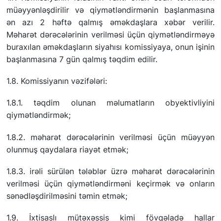
müəyyənləşdirilir və qiymətləndirmənin başlanmasına
ən azı 2 həftə qalmış əməkdaşlara xəbər verilir.
Məharət dərəcələrinin verilməsi üçün qiymətləndirməyə
buraxılan əməkdaşların siyahısı komissiyaya, onun işinin
başlanmasına 7 gün qalmış təqdim edilir.
1.8. Komissiyanın vəzifələri:
1.8.1. təqdim olunan məlumatların obyektivliyini
qiymətləndirmək;
1.8.2. məharət dərəcələrinin verilməsi üçün müəyyən
olunmuş qaydalara riayət etmək;
1.8.3. irəli sürülən tələblər üzrə məharət dərəcələrinin
verilməsi üçün qiymətləndirməni keçirmək və onların
sənədləşdirilməsini təmin etmək;
1.9. İxtisaslı mütəxəssis kimi fövqəladə hallar