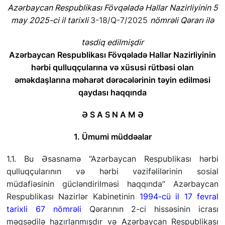
Azərbaycan Respublikası Fövqəladə Hallar Nazirliyinin 5
may 2025-ci il tarixli
3-18/Q-7/2025
nömrəli Qərarı ilə
təsdiq edilmişdir
Azərbaycan Respublikası Fövqəladə Hallar Nazirliyinin
hərbi qulluqçularına və xüsusi rütbəsi olan
əməkdaşlarına məharət dərəcələrinin təyin edilməsi
qaydası haqqında
Ə S A S N A M Ə
1. Ümumi müddəalar
1.1. Bu Əsasnamə “Azərbaycan Respublikası hərbi
qulluqçularının və hərbi vəzifəlilərinin sosial
müdafiəsinin gücləndirilməsi haqqında” Azərbaycan
Respublikası Nazirlər Kabinetinin
1994-cü il 17 fevral
tarixli 67 nömrəli
Qərarının 2-ci hissəsinin icrası
məqsədilə hazırlanmışdır və Azərbaycan Respublikası