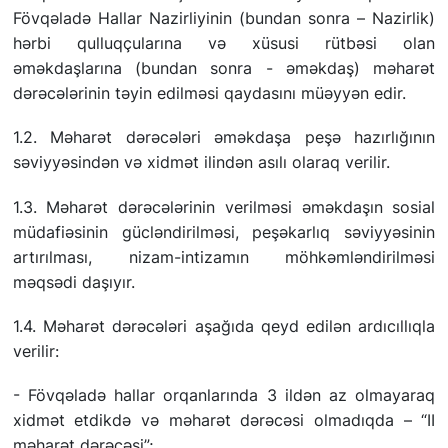
Fövqəladə Hallar Nazirliyinin (bundan sonra – Nazirlik)
hərbi qulluqçularına və xüsusi rütbəsi olan
əməkdaşlarına (bundan sonra - əməkdaş) məharət
dərəcələrinin təyin edilməsi qaydasını müəyyən edir.
1.2. Məharət dərəcələri əməkdaşa peşə hazırlığının
səviyyəsindən və xidmət ilindən asılı olaraq verilir.
1.3. Məharət dərəcələrinin verilməsi əməkdaşın sosial
müdafiəsinin gücləndirilməsi, peşəkarlıq səviyyəsinin
artırılması, nizam-intizamın möhkəmləndirilməsi
məqsədi daşıyır.
1.4. Məharət dərəcələri aşağıda qeyd edilən ardıcıllıqla
verilir:
- Fövqəladə hallar orqanlarında 3 ildən az olmayaraq
xidmət etdikdə və məharət dərəcəsi olmadıqda – “II
məharət dərəcəsi”;