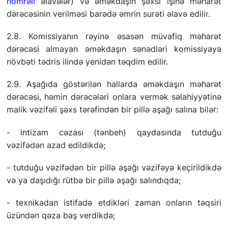
nömrəli
əlavələr) və əməkdaşın şəxsi işinə məharət
dərəcəsinin verilməsi barədə əmrin surəti əlavə edilir.
2.8. Komissiyanın rəyinə əsasən müvafiq məharət
dərəcəsi almayan əməkdaşın sənədləri komissiyaya
növbəti tədris ilində yenidən təqdim edilir.
2.9. Aşağıda göstərilən hallarda əməkdaşın məharət
dərəcəsi, həmin dərəcələri onlara vermək səlahiyyətinə
malik vəzifəli şəxs tərəfindən bir pillə aşağı salına bilər:
- intizam cəzası (tənbeh) qaydasında tutduğu
vəzifədən azad edildikdə;
- tutduğu vəzifədən bir pillə aşağı vəzifəyə keçirildikdə
və ya daşıdığı rütbə bir pillə aşağı salındıqda;
- texnikadan istifadə etdikləri zaman onların təqsiri
üzündən qəza baş verdikdə;