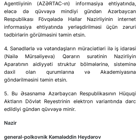
Agentliyinin (AZƏRTAC-ın) informasiya ehtiyatında,
eləcə də qüvvəyə mindiyi gündən Azərbaycan
Respublikası Fövqəladə Hallar Nazirliyinin internet
informasiya ehtiyatında yerləşdirilməsi üçün zəruri
tədbirlərin görülməsini təmin etsin.
4. Sənədlərlə və vətəndaşların müraciətləri ilə iş idarəsi
(Nailə Mürsəliyeva) Qərarın surətinin Nazirliyin
Aparatının aidiyyəti struktur bölmələrinə, sisteminə
daxil olan qurumlarına və Akademiyasına
göndərilməsini təmin etsin.
5. Bu Əsasnamə
Azərbaycan Respublikasının
Hüquqi
Aktların Dövlət Reyestrinin elektron variantında dərc
edildiyi gündən qüvvəyə minir.
Nazir
general-polkovnik Kəmaləddin Heydərov