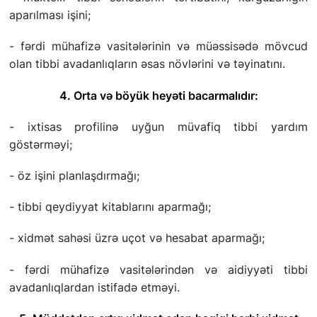
aparılması işini;
- fərdi mühafizə vasitələrinin və müəssisədə mövcud
olan tibbi avadanlıqların əsas növlərini və təyinatını.
4. Orta və böyük heyəti bacarmalıdır:
- ixtisas profilinə uyğun müvafiq tibbi yardım
göstərməyi;
- öz işini planlaşdırmağı;
- tibbi qeydiyyat kitablarını aparmağı;
- xidmət sahəsi üzrə uçot və hesabat aparmağı;
- fərdi mühafizə vasitələrindən və aidiyyəti tibbi
avadanlıqlardan istifadə etməyi.