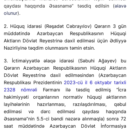
qaydası haqqında Əsasnamə” təsdiq edilsin (
əlavə
olunur
).
2. Hüquq idarəsi (Rəşadət Cəbrayılov) Qərarın 3 gün
müddətində Azərbaycan Respublikasının Hüquqi
Aktların Dövlət Reyestrinə daxil edilməsi üçün Ədliyyə
Nazirliyinə təqdim olunmasını təmin etsin.
3.
İctimaiyyətlə əlaqə idarəsi (Səbuhi Ağayev)
bu
Qərarın
Azərbaycan Respublikasının
Hüquqi Aktların
Dövlət Reyestrinə daxil edilməsindən (Azərbaycan
Respublikası Prezidentinin
2023-cü il 6 oktyabr tarixli
2328 nömrəli
Fərmanı ilə təsdiq edilmiş “İcra
hakimiyyəti orqanlarının normativ hüquqi aktlarının
layihələrinin hazırlanması, razılaşdırılması, qəbul
edilməsi və dərc edilməsi qaydası haqqında
Əsasnamə”nin 5.5-ci bəndi nəzərə alınmaqla) sonra 72
saat müddətində Azərbaycan Dövlət İnformasiya