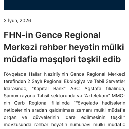
FƏALIYYƏT
3 İyun, 2026
QANUNVERICILIK
FHN-in Gəncə Regional
ƏHALININ MAARIFLƏNDIRILMƏSI
Mərkəzi rəhbər heyətin mülki
ƏLAQƏ
müdafiə məşqləri təşkil edib
STATISTIKA
Fövqəladə Hallar Nazirliyinin Gəncə Regional Mərkəzi
tərəfindən 2 Saylı Regional Ekologiya və Təbii Sərvətlər
E-Xidmət
İdarəsində, “Kapital Bank” ASC Ağstafa filialında,
Samux rayonu Təhsil sektorunda və “Aztelekom” MMC-
nin Qərb Regional filialında “Fövqəladə hadisələrin
nəticələrinin aradan qaldırılması zamanı mülki müdafiə
orqan və qüvvələrinin idarə edilməsinin təşkili”
mövzusunda rəhbər heyətin nümunəvi mülki müdafiə