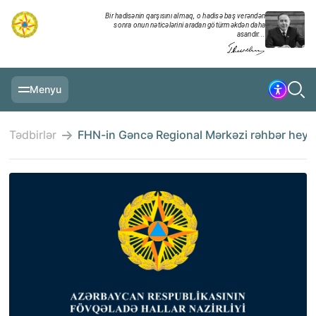
Bir hadisənin qarşısını almaq, o hadisə baş verəndən
sonra onun nəticələrini aradan götürməkdən daha
asandır...
Menyu
ƏSAS SƏHIFƏ
Tədbirlər
FHN-in Gəncə Regional Mərkəzi rəhbər heyəti
MƏLUMATLAR
GÜNDƏLIK XRONIKA
TƏDBIRLƏR
MULTİMEDİA
TƏLIMLƏR
NAZIRLIK