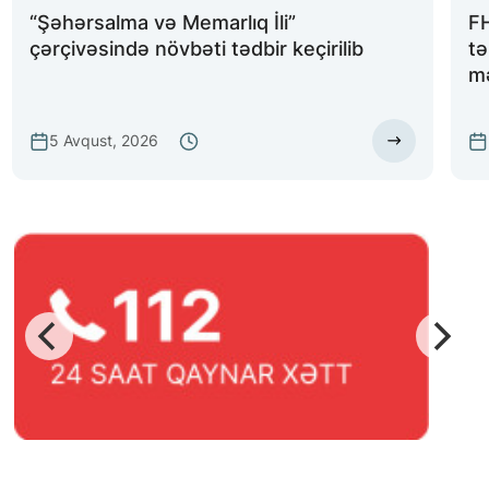
“Şəhərsalma və Memarlıq İli”
FH
çərçivəsində növbəti tədbir keçirilib
tə
mə
5 Avqust, 2026