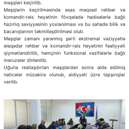
məşqləri keçirilib.
Məş
q
lərin keçirilməsində əsas məqsəd rəhbər və
komandir-rəis heyətinin fövqəladə hadisələrlə bağlı
hazırlıq səviyyəsinin yoxlanılması və bu sahədə bilik və
bacarıqlarının təkmilləşdirilməsi olub.
Məşqlər zamanı yaranmış şərti ekstremal vəziyyətlə
əlaqədar rəhbər və komandir-rəis heyətinin fəaliyyəti
qiymətləndirilib, həmçinin funksional vəzifələrlə bağlı
məruzələr dinlənilib.
Uğurla reallaşdırılan məşqlərdən sonra əldə edilmiş
nəticələr müzakirə olunub, aidiyyəti üzrə tapşırıqlar
verilib.