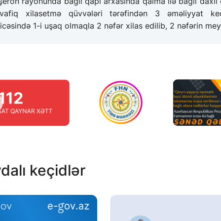
eron rayonunda bağlı qapı arxasında qalma ilə bağlı daxil 
vafiq xilasetmə qüvvələri tərəfindən 3 əməliyyat keçir
icəsində 1-i uşaq olmaqla 2 nəfər xilas edilib, 2 nəfərin meyit
dalı keçidlər