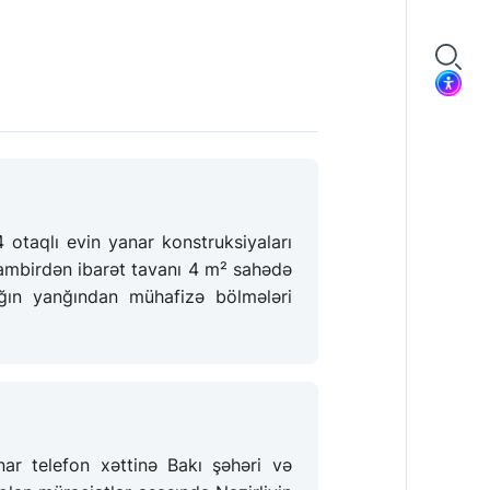
otaqlı evin yanar konstruksiyaları
mbirdən ibarət tavanı 4 m² sahədə
nğın yanğından mühafizə bölmələri
nar telefon xəttinə Bakı şəhəri və