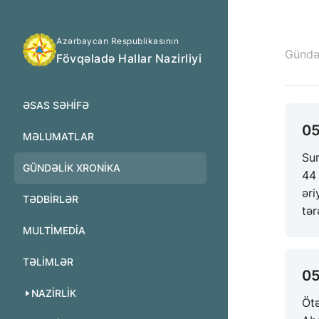
Azərbaycan Respublikasının
Gündəl
Fövqəladə Hallar Nazirliyi
ƏSAS SƏHIFƏ
05
MƏLUMATLAR
Sum
GÜNDƏLIK XRONIKA
44
ər
TƏDBIRLƏR
tər
MULTİMEDİA
TƏLIMLƏR
05
NAZIRLIK
Öt