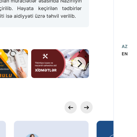
olan müraciətlər əsasında Nazirliyin
ilib. Həyata keçirilən tədbirlər
i isə aidiyyəti üzrə təhvil verilib.
AZ
EN