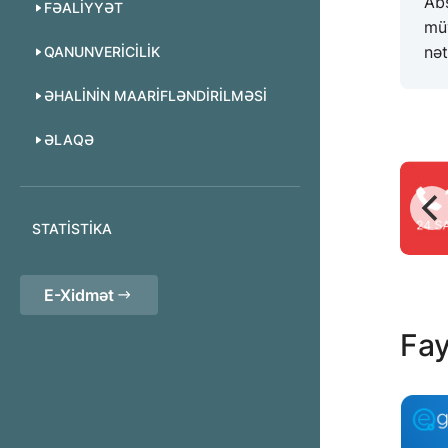
Abş
FƏALIYYƏT
mü
nət
QANUNVERICILIK
ƏHALININ MAARIFLƏNDIRILMƏSI
ƏLAQƏ
STATISTIKA
E-Xidmət
Fay