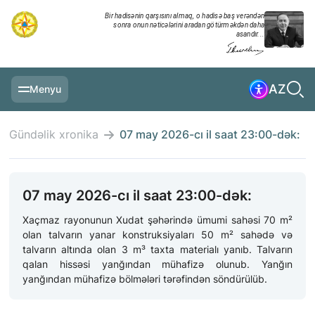
Bir hadisənin qarşısını almaq, o hadisə baş verəndən
sonra onun nəticələrini aradan götürməkdən daha
asandır...
AZ
Menyu
ƏSAS SƏHIFƏ
Gündəlik xronika
07 may 2026-cı il saat 23:00-dək:
MƏLUMATLAR
GÜNDƏLIK XRONIKA
07 may 2026-cı il saat 23:00-dək:
TƏDBIRLƏR
Xaçmaz rayonunun Xudat şəhərində ümumi sahəsi 70 m²
olan talvarın yanar konstruksiyaları 50 m² sahədə və
MULTİMEDİA
talvarın altında olan 3 m³ taxta materialı yanıb. Talvarın
qalan hissəsi yanğından mühafizə olunub. Yanğın
TƏLIMLƏR
yanğından mühafizə bölmələri tərəfindən söndürülüb.
NAZIRLIK