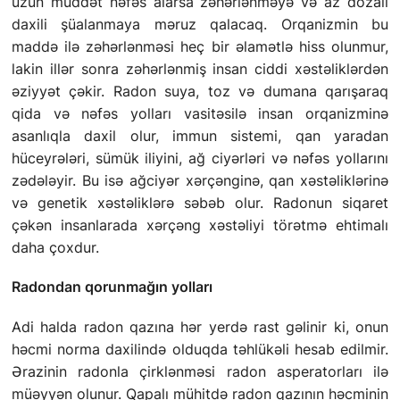
uzun müddət nəfəs alarsa zəhərlənməyə və az dozalı
daxili şüalanmaya məruz qalacaq. Orqanizmin bu
maddə ilə zəhərlənməsi heç bir əlamətlə hiss olunmur,
lakin illər sonra zəhərlənmiş insan ciddi xəstəliklərdən
əziyyət çəkir. Radon suya, toz və dumana qarışaraq
qida və nəfəs yolları vasitəsilə insan orqanizminə
asanlıqla daxil olur, immun sistemi, qan yaradan
hüceyrələri, sümük iliyini, ağ ciyərləri və nəfəs yollarını
zədələyir. Bu isə ağciyər xərçənginə, qan xəstəliklərinə
və genetik xəstəliklərə səbəb olur. Radonun siqaret
çəkən insanlarada xərçəng xəstəliyi törətmə ehtimalı
daha çoxdur.
Radondan qorunmağın yolları
Adi halda radon qazına hər yerdə rast gəlinir ki, onun
həcmi norma daxilində olduqda təhlükəli hesab edilmir.
Ərazinin radonla çirklənməsi radon asperatorları ilə
müəyyən olunur. Qapalı mühitdə radon qazının həcminin