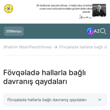
Bir hadisənin qarşısını almaq, o hadisə baş verəndən
sonra onun nəticələrini aradan götürməkdən daha
asandır...
AZ
Menyu
ƏSAS SƏHIFƏ
Əhalinin Maarifləndirilməsi
Fövqəladə hallarla bağlı da
MƏLUMATLAR
GÜNDƏLIK XRONIKA
Fövqəladə hallarla bağlı
TƏDBIRLƏR
davranış qaydaları
MULTİMEDİA
TƏLIMLƏR
Fövqəladə hallarla bağlı davranış qaydaları
NAZIRLIK