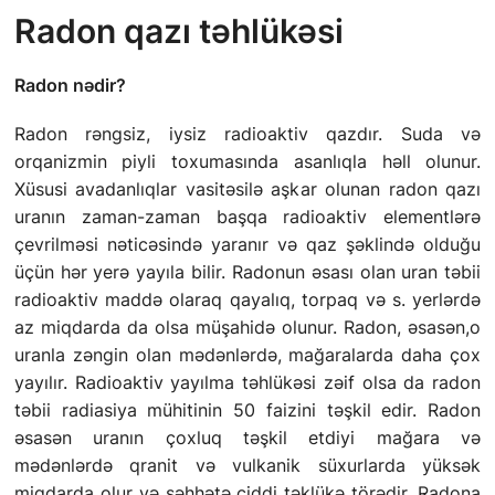
Radon qazı təhlükəsi
FƏALIYYƏT
QANUNVERICILIK
Radon nədir?
ƏHALININ MAARIFLƏNDIRILMƏSI
Radon rəngsiz, iysiz radioaktiv qazdır. Suda və
orqanizmin piyli toxumasında asanlıqla həll olunur.
FÖVQƏLADƏ HAL NƏDIR?
Xüsusi avadanlıqlar vasitəsilə aşkar olunan radon qazı
uranın zaman-zaman başqa radioaktiv elementlərə
COVID-19
çevrilməsi nəticəsində yaranır və qaz şəklində olduğu
üçün hər yerə yayıla bilir. Radonun əsası olan uran təbii
FÖVQƏLADƏ HALLARLA BAĞLI DAVRANIŞ
radioaktiv maddə olaraq qayalıq, torpaq və s. yerlərdə
QAYDALARI
az miqdarda da olsa müşahidə olunur. Radon, əsasən,o
uranla zəngin olan mədənlərdə, mağaralarda daha çox
UŞAQ TƏHLÜKƏSIZLIYI
yayılır. Radioaktiv yayılma təhlükəsi zəif olsa da radon
İLKIN YARDIM
təbii radiasiya mühitinin 50 faizini təşkil edir. Radon
əsasən uranın çoxluq təşkil etdiyi mağara və
“112” QAYNAR XƏTTI
mədənlərdə qranit və vulkanik süxurlarda yüksək
miqdarda olur və səhhətə ciddi təklükə törədir. Radona