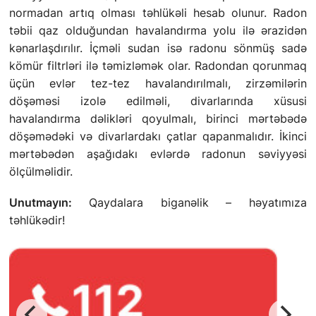
normadan artıq olması təhlükəli hesab olunur. Radon
təbii qaz olduğundan havalandırma yolu ilə ərazidən
kənarlaşdırılır. İçməli sudan isə radonu sönmüş sadə
kömür filtrləri ilə təmizləmək olar. Radondan qorunmaq
üçün evlər tez-tez havalandırılmalı, zirzəmilərin
döşəməsi izolə edilməli, divarlarında xüsusi
havalandırma dəlikləri qoyulmalı, birinci mərtəbədə
döşəmədəki və divarlardakı çatlar qapanmalıdır. İkinci
mərtəbədən aşağıdakı evlərdə radonun səviyyəsi
ölçülməlidir.
Unutmayın:
Qaydalara biganəlik – həyatımıza
təhlükədir!