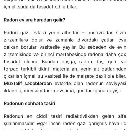
İŞARƏT DILINDƏ TƏHLÜKƏSIZLIK QAYDALARI
içməli suda da təsadüf edilə bilər.
ƏLAQƏ
Radon evlərə haradan gəlir?
Radon qazı evlərə yerin altından – bünövrədən sızıb
zirzəmilərə dolur və zamanla divardakı çatlar, evə
STATISTIKA
qalxan borular vasitəsilə yayılır. Bu səbədən də evin
zirzəmisində və birinci mərtəbəsində radona daha çox
E-Xidmət
təsadüf olunur. Bundan başqa, radon daş, qum və
torpaq tərkibli tikinti materialları, yerin alt qatlarından
çıxarılan içməli su vasitəsi ilə də məişətə daxil ola bilər.
Müxtəlif səbəblərdən
evlərdə olan radonun səviyyəsi
ildən-ilə, mövsümdən-mövsümə, gündən-günə dəyişir.
Radonun səhhətə təsiri
Radonun ən ciddi təsiri radiaktivlikdən gələn alfa
şüalanmasıdır. Əgər insan radon qazı qarışmış hava ilə