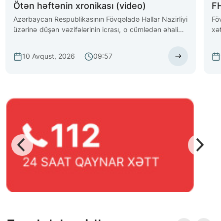
Ötən həftənin xronikası (video)
FH
Azərbaycan Respublikasının Fövqəladə Hallar Nazirliyi
Fö
üzərinə düşən vəzifələrinin icrası, o cümlədən əhalinin
xə
və ərazilərin təbii və texnogen xarakterli fövqəladə
nə
hallardan qorunması istiqamətində fəaliyyətini davam
10 Avqust, 2026
09:57
etdirir