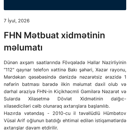
FƏALIYYƏT
7 İyul, 2026
QANUNVERICILIK
FHN Mətbuat xidmətinin
ƏHALININ MAARIFLƏNDIRILMƏSI
məlumatı
ƏLAQƏ
Dünən axşam saatlarında Fövqəladə Hallar Nazirliyinin
“112" qaynar telefon xəttinə Bakı şəhəri, Xəzər rayonu,
STATISTIKA
Mərdəkan qəsəbəsində dənizdə nəzarətsiz ərazidə 1
nəfərin batması barədə ilkin məlumat daxil olub və
E-Xidmət
dərhal əraziyə FHN-in Kiçikhəcmli Gəmilərə Nəzarət və
Sularda Xilasetmə Dövlət Xidmətinin dalğıc-
xilasediciləri cəlb olunaraq axtarışlara başlanılıb.
Hazırda vətəndaş - 2010-cu il təvəllüdlü Hümbətov
Vüsal Arif oğlunun batdığı ehtimal edilən istiqamətlərdə
axtarışlar davam etdirilir.