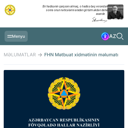
Bir hadisənin qarşısını almaq, o hadisə baş verəndən
sonra onun nəticələrini aradan götürməkdən daha
asandır...
AZ
Menyu
ƏSAS SƏHIFƏ
MƏLUMATLAR
FHN Mətbuat xidmətinin məlumatı
MƏLUMATLAR
GÜNDƏLIK XRONIKA
TƏDBIRLƏR
MULTİMEDİA
TƏLIMLƏR
NAZIRLIK