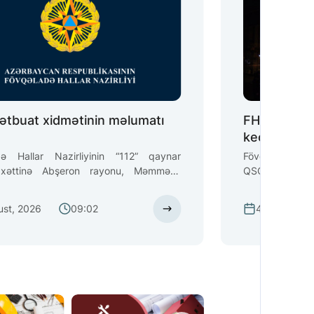
tbuat xidmətinin məlumatı
FHN metroda
)
keçirib (vid
də Hallar Nazirliyinin “112” qaynar
Fövqəladə Halla
 xəttinə Abşeron rayonu, Məmmədli
QSC metronun
də yanacaqdoldurma məntəqəsinin
stansiyalarında 
də yanğın baş verməsi barədə məlumat
ust, 2026
09:02
4 Avqust, 2
b