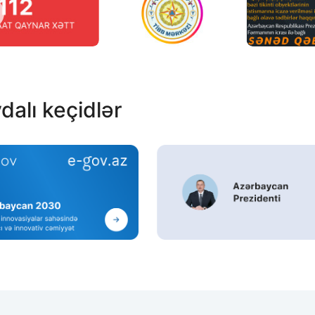
dalı keçidlər