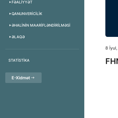
FƏALIYYƏT
QANUNVERICILIK
ƏHALININ MAARIFLƏNDIRILMƏSI
ƏLAQƏ
8 İyul
FHN
STATISTIKA
E-Xidmət