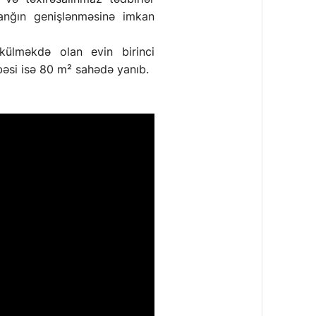
anğın genişlənməsinə imkan
ülməkdə olan evin birinci
bəsi isə 80 m² sahədə yanıb.