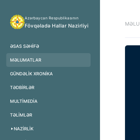
Azərbaycan Respublikasının
MƏLU
Fövqəladə Hallar Nazirliyi
ƏSAS SƏHIFƏ
MƏLUMATLAR
GÜNDƏLIK XRONIKA
TƏDBIRLƏR
MULTİMEDİA
TƏLIMLƏR
NAZIRLIK