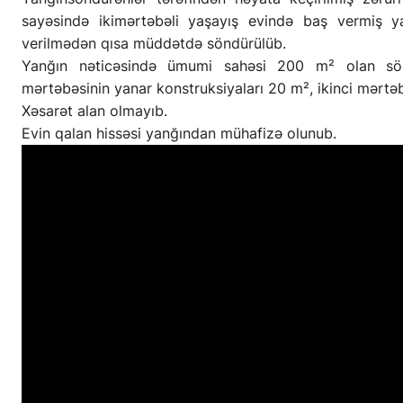
sayəsində ikimərtəbəli yaşayış evində baş vermiş y
verilmədən qısa müddətdə söndürülüb.
Yanğın nəticəsində ümumi sahəsi 200 m² olan sök
mərtəbəsinin yanar konstruksiyaları 20 m², ikinci mərtə
Xəsarət alan olmayıb.
Evin qalan hissəsi yanğından mühafizə olunub.