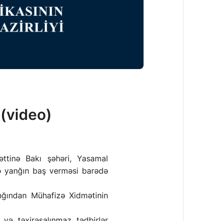
(video)
əttinə Bakı şəhəri, Yasamal
ə yanğın baş verməsi barədə
nğından Mühafizə Xidmətinin
 və təxirəsalınmaz tədbirlər