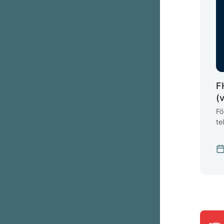
F
(
Fö
te
Mi
1 