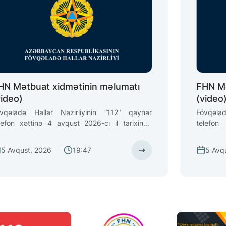
HN Mətbuat xidmətinin məlumatı
FHN Mə
video)
(video
vqəladə Hallar Nazirliyinin “112" qaynar
Fövqəla
lefon xəttinə 4 avqust 2026-cı il tarixində
telefon
ngəçevir şəhəri, Qarabağ suvarma kanalında
kəndin
nəfərin batması barədə məlumat daxil olub
ərazisin
5 Avqust, 2026
19:47
5 Avq
daxil olu