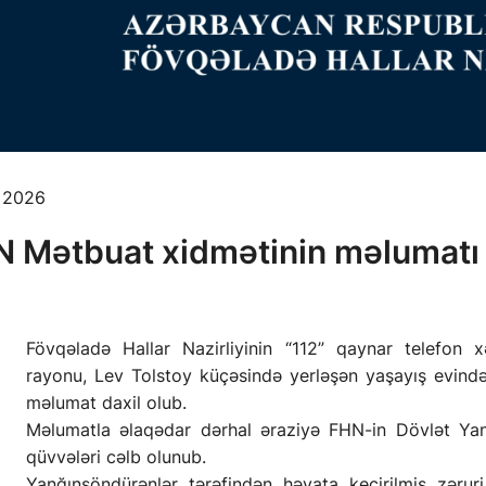
, 2026
 Mətbuat xidmətinin məlumatı 
Fövqəladə Hallar Nazirliyinin “112” qaynar telefon x
rayonu, Lev Tolstoy küçəsində yerləşən yaşayış evind
məlumat daxil olub.
Məlumatla əlaqədar dərhal əraziyə FHN-in Dövlət Ya
qüvvələri cəlb olunub.
Yanğınsöndürənlər tərəfindən həyata keçirilmiş zəruri