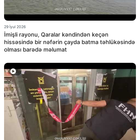
29 İyul 2026
İmişli rayonu, Qaralar kəndindən keçən
hissəsində bir nəfərin çayda batma təhlükəsində
olması barədə məlumat