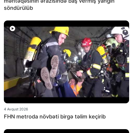
məntəqəsinin ərazisində baş vermiş yanğın
söndürülüb
4 Avqust 2026
FHN metroda növbəti birgə təlim keçirib