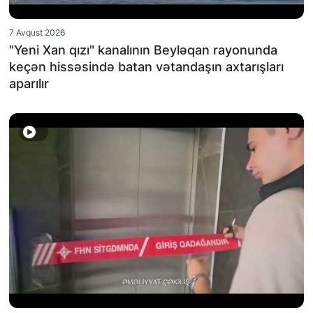
7 Avqust 2026
"Yeni Xan qızı" kanalının Beyləqan rayonunda
keçən hissəsində batan vətandaşın axtarışları
aparılır