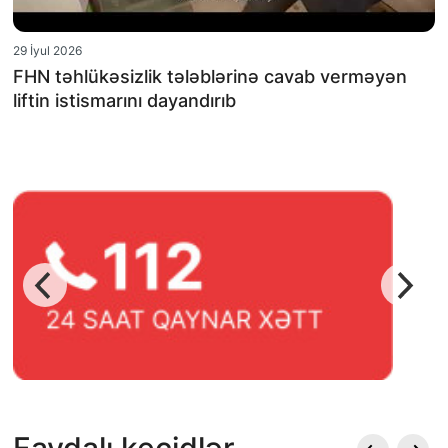
29 İyul 2026
FHN təhlükəsizlik tələblərinə cavab verməyən
liftin istismarını dayandırıb
Faydalı keçidlər