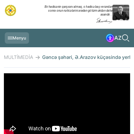
Bir hadisənin qarşısını almaq, o hadisə baş verəndən
sonra onun nəticələrini aradan götürməkdən daha
asandır...
AZ
Menyu
ƏSAS SƏHIFƏ
MULTİMEDİA
Gəncə şəhəri, Ə.Arazov küçəsində yerl
MƏLUMATLAR
GÜNDƏLIK XRONIKA
TƏDBIRLƏR
MULTİMEDİA
TƏLIMLƏR
NAZIRLIK