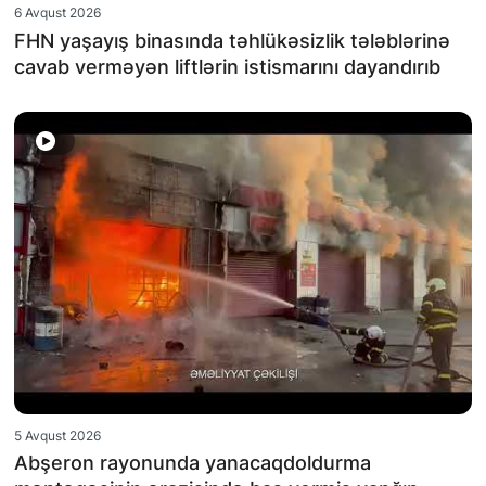
6 Avqust 2026
FHN yaşayış binasında təhlükəsizlik tələblərinə
cavab verməyən liftlərin istismarını dayandırıb
5 Avqust 2026
Abşeron rayonunda yanacaqdoldurma