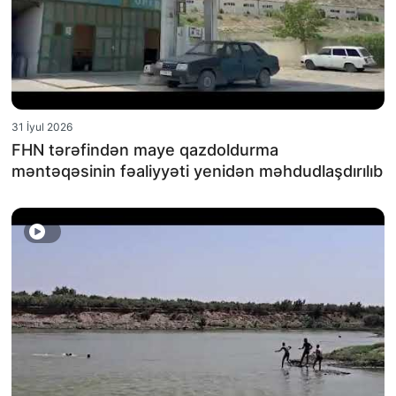
31 İyul 2026
FHN tərəfindən maye qazdoldurma
məntəqəsinin fəaliyyəti yenidən məhdudlaşdırılıb