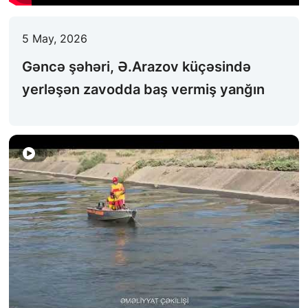
FƏALIYYƏT
5 May, 2026
QANUNVERICILIK
Gəncə şəhəri, Ə.Arazov küçəsində
ƏHALININ MAARIFLƏNDIRILMƏSI
yerləşən zavodda baş vermiş yanğın
ƏLAQƏ
STATISTIKA
E-Xidmət