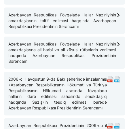
Azərbaycan Respublikası Fövqəladə Hallar Nazirliyinin
əməkdaşlarının təltif edilməsi haqqında Azərbaycan
STATISTIKA
Respublikası Prezidentinin Sərəncamı
E-Xidmət
Azərbaycan Respublikası Fövqəladə Hallar Nazirliyinin
əməkdaşlarına ali hərbi və ali xüsusi rütbələrin verilməsi
haqqında Azərbaycan Respublikası Prezidentinin
Sərəncamı
2006-cı il avqustun 9-da Bakı şəhərində imzalanmış
«Azərbaycan Respublikasının Hökuməti və Türkiyə
Respublikasının Hökuməti arasında fövqəladə
halların idarə edilməsi sahəsində əməkdaşlıq
haqqında Saziş»in təsdiq edilməsi barədə
Azərbaycan Respublikası Prezidentinin Sərəncamı
Azərbaycan Respublikası Prezidentinin 2009-cu il