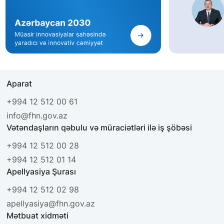
Aparat
+994 12 512 00 61
info@fhn.gov.az
Vətəndaşların qəbulu və müraciətləri ilə iş şöbəsi
+994 12 512 00 28
+994 12 512 01 14
Apellyasiya Şurası
+994 12 512 02 98
apellyasiya@fhn.gov.az
Mətbuat xidməti