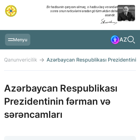
Bir hadisənin qarşısını almaq, o hadisə baş verəndən
sonra onun nəticələrini aradan götürməkdən daha
asandır...
AZ
Menyu
ƏSAS SƏHIFƏ
Qanunvericilik
Azərbaycan Respublikası Prezidentinin
MƏLUMATLAR
GÜNDƏLIK XRONIKA
Azərbaycan Respublikası
TƏDBIRLƏR
Prezidentinin fərman və
MULTİMEDİA
sərəncamları
TƏLIMLƏR
NAZIRLIK