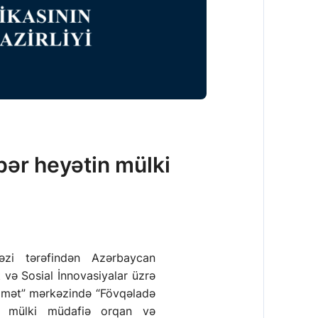
ər heyətin mülki
kəzi tərəfindən
Azərbaycan
 və Sosial İnnovasiyalar üzrə
idmət” mərkəzində
“Fövqəladə
anı mülki müdafiə orqan və