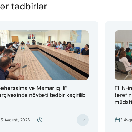
ər tədbirlər
Şəhərsalma və Memarlıq İli”
FHN-in
ərçivəsində növbəti tədbir keçirilib
tərəfi
müdafiə
5 Avqust, 2026
3 Avq