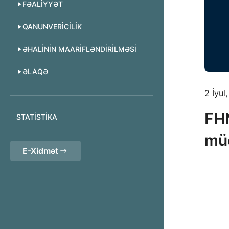
FƏALIYYƏT
QANUNVERICILIK
ƏHALININ MAARIFLƏNDIRILMƏSI
ƏLAQƏ
2 İyul
FHN
STATISTIKA
müd
E-Xidmət