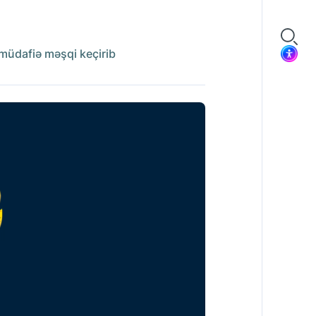
müdafiə məşqi keçirib