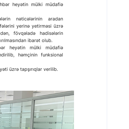
əhbər heyətin mülki müdafiə
ərin nəticələrinin aradan
fələrini yerinə yetirməsi üzrə
kdən, fövqəladə hadisələrin
tırılmasından ibarət olub.
bər heyətin mülki müdafiə
dirilib, həmçinin funksional
ti üzrə tapşırıqlar verilib.