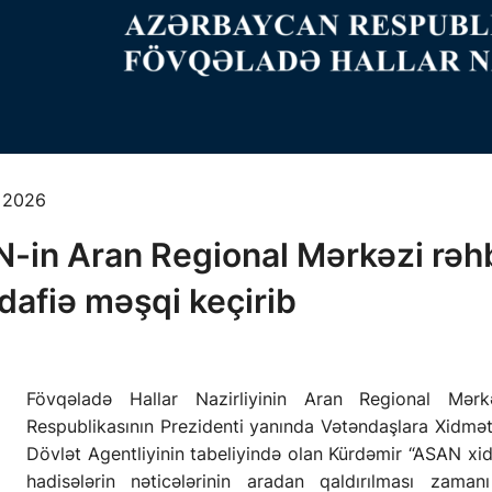
, 2026
-in Aran Regional Mərkəzi rəhb
afiə məşqi keçirib
Fövqəladə Hallar Nazirliyinin Aran Regional Mər
Respublikasının Prezidenti yanında Vətəndaşlara Xidmət
Dövlət Agentliyinin tabeliyində olan Kürdəmir “ASAN x
hadisələrin nəticələrinin aradan qaldırılması zam