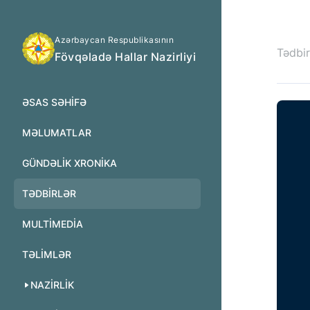
Azərbaycan Respublikasının
Tədbir
Fövqəladə Hallar Nazirliyi
ƏSAS SƏHIFƏ
MƏLUMATLAR
GÜNDƏLIK XRONIKA
TƏDBIRLƏR
MULTİMEDİA
TƏLIMLƏR
NAZIRLIK