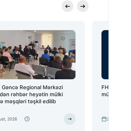
 Gəncə Regional Mərkəzi
FHN-nin Bak
ndən rəhbər heyətin mülki
müdafiə məş
 məşqləri təşkil edilib
ust, 2026
31 İyul, 202