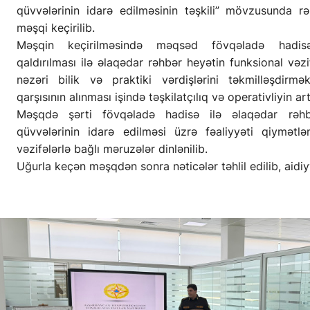
qüvvələrinin idarə edilməsinin təşkili” mövzusunda r
məşqi keçirilib.
Məşqin keçirilməsində məqsəd fövqəladə hadisəl
qaldırılması ilə əlaqədar rəhbər heyətin funksional vəzi
nəzəri bilik və praktiki vərdişlərini təkmilləşdirmə
qarşısının alınması işində təşkilatçılıq və operativliyin ar
Məşqdə şərti fövqəladə hadisə ilə əlaqədar rəh
qüvvələrinin idarə edilməsi üzrə fəaliyyəti qiymətlən
vəzifələrlə bağlı məruzələr dinlənilib.
Uğurla keçən məşqdən sonra nəticələr təhlil edilib, aidiyyə