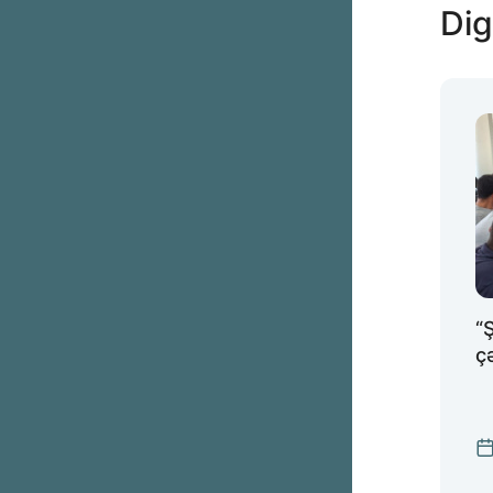
Dig
“
ç