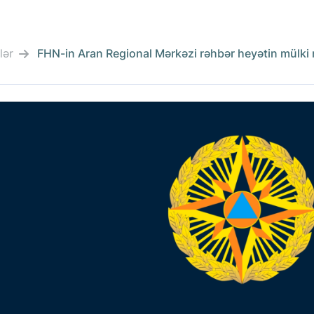
lər
FHN-in Aran Regional Mərkəzi rəhbər heyətin mülki 