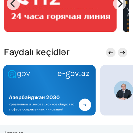
Faydalı keçidlər