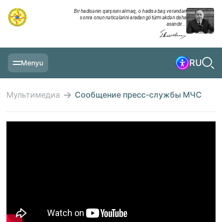
Bir hadisənin qarşısını almaq, o hadisə baş verəndən
sonra onun nəticələrini aradan götürməkdən daha
asandır...
RU
Menyu
ГЛАВНАЯ
Мультимедиа
Сообщение пресс-службы МЧС
ИНФОРМАЦИЯ
ЕЖЕДНЕВНАЯ ХРОНИКА
МЕРОПРИЯТИЯ
МУЛЬТИМЕДИА
УЧЕНИЯ
МИНИСТЕРСТВО