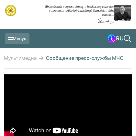
Bir hadisənin qarşısını almaq, o hadisə baş verəndən
sonra onun nəticələrini aradan götürməkdən daha
asandır...
RU
Menyu
ГЛАВНАЯ
Мультимедиа
Сообщение пресс-службы МЧС
ИНФОРМАЦИЯ
ЕЖЕДНЕВНАЯ ХРОНИКА
МЕРОПРИЯТИЯ
МУЛЬТИМЕДИА
УЧЕНИЯ
МИНИСТЕРСТВО