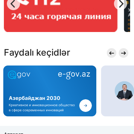
Faydalı keçidlər