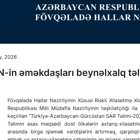
y, 2026
-in əməkdaşları beynəlxalq təl
Fövqəladə Hallar Nazirliyinin Xüsusi Riskli Xilasetmə X
Respublikası Milli Müdafiə Nazirliyinin təşkilatçılığı i
keçirilən “Türkiyə-Azərbaycan-Gürcüstan SAR Təlimi-2026
Təlimin əsas məqsədi dost ölkələrin axtarış-xilasetm
arasında birgə işləmək vərdişlərini artırmaq, qarşılıql
etmək və axtarış-xilasetmə sahəsində ən müasir yanaşmal