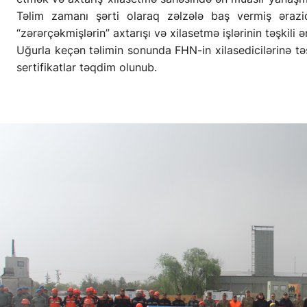
Təlim zamanı şərti olaraq zəlzələ baş vermiş ərazid
“zərərçəkmişlərin” axtarışı və xilasetmə işlərinin təşkili ə
Uğurla keçən təlimin sonunda FHN-in xilasedicilərinə təş
sertifikatlar təqdim olunub.