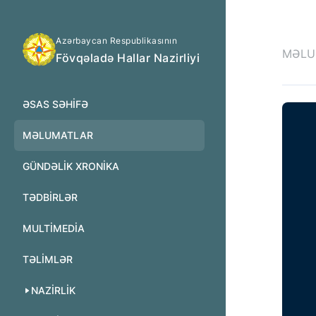
Azərbaycan Respublikasının
MƏLU
Fövqəladə Hallar Nazirliyi
ƏSAS SƏHIFƏ
MƏLUMATLAR
GÜNDƏLIK XRONIKA
TƏDBIRLƏR
MULTİMEDİA
TƏLIMLƏR
NAZIRLIK