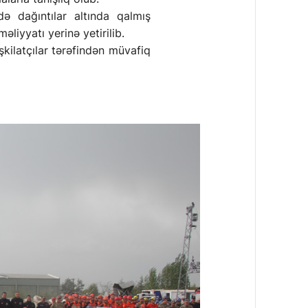
ə dağıntılar altında qalmış
məliyyatı yerinə yetirilib.
kilatçılar tərəfindən müvafiq