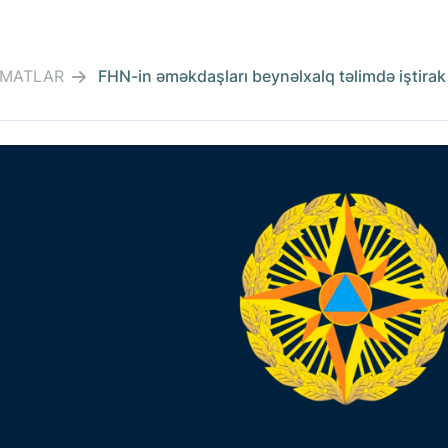
MATLAR
FHN-in əməkdaşları beynəlxalq təlimdə iştirak