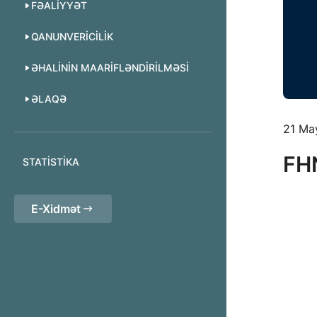
FƏALIYYƏT
QANUNVERICILIK
ƏHALININ MAARIFLƏNDIRILMƏSI
ƏLAQƏ
21 Ma
FHN
STATISTIKA
E-Xidmət