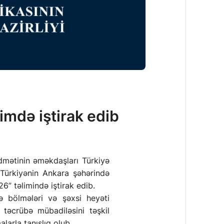
imdə iştirak edib
idmətinin əməkdaşları Türkiyə
lə Türkiyənin Ankara şəhərində
” təlimində iştirak edib.
ə bölmələri və şəxsi heyəti
ı təcrübə mübadiləsini təşkil
arla tanışlıq olub.