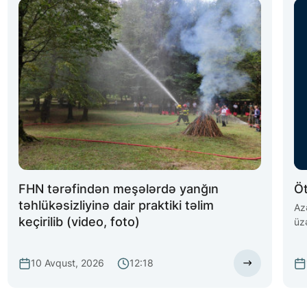
FHN tərəfindən meşələrdə yanğın
Öt
təhlükəsizliyinə dair praktiki təlim
Az
keçirilib (video, foto)
üz
və
ha
10 Avqust, 2026
12:18
etd