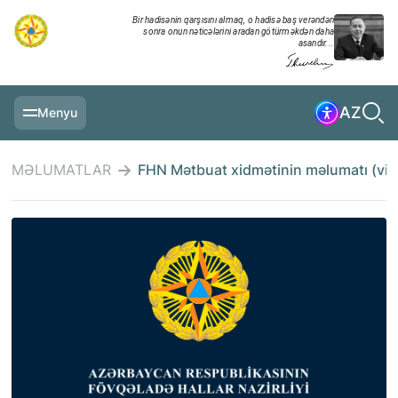
Bir hadisənin qarşısını almaq, o hadisə baş verəndən
sonra onun nəticələrini aradan götürməkdən daha
asandır...
AZ
Menyu
ƏSAS SƏHIFƏ
MƏLUMATLAR
FHN Mətbuat xidmətinin məlumatı (vid
MƏLUMATLAR
GÜNDƏLIK XRONIKA
TƏDBIRLƏR
MULTİMEDİA
TƏLIMLƏR
NAZIRLIK