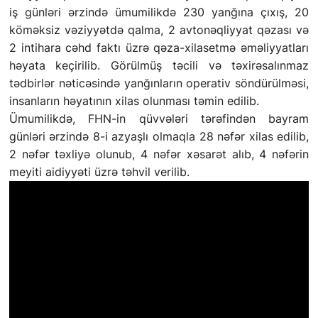
iş günləri ərzində ümumilikdə 230 yanğına çıxış, 20
köməksiz vəziyyətdə qalma, 2 avtonəqliyyat qəzası və
2 intihara cəhd faktı üzrə qəza-xilasetmə əməliyyatları
həyata keçirilib. Görülmüş təcili və təxirəsalınmaz
tədbirlər nəticəsində yanğınların operativ söndürülməsi,
insanların həyatının xilas olunması təmin edilib.
Ümumilikdə, FHN-in qüvvələri tərəfindən bayram
günləri ərzində 8-i azyaşlı olmaqla 28 nəfər xilas edilib,
2 nəfər təxliyə olunub, 4 nəfər xəsarət alıb, 4 nəfərin
meyiti aidiyyəti üzrə təhvil verilib.