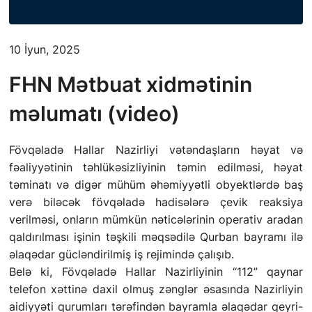
FƏALIYYƏT
10 İyun, 2025
QANUNVERICILIK
FHN Mətbuat xidmətinin
ƏHALININ MAARIFLƏNDIRILMƏSI
məlumatı (video)
ƏLAQƏ
Fövqəladə Hallar Nazirliyi vətəndaşların həyat və
fəaliyyətinin təhlükəsizliyinin təmin edilməsi, həyat
STATISTIKA
təminatı və digər mühüm əhəmiyyətli obyektlərdə baş
verə biləcək fövqəladə hadisələrə çevik reaksiya
E-Xidmət
verilməsi, onların mümkün nəticələrinin operativ aradan
qaldırılması işinin təşkili məqsədilə Qurban bayramı ilə
əlaqədar gücləndirilmiş iş rejimində çalışıb.
Belə ki, Fövqəladə Hallar Nazirliyinin “112” qaynar
telefon xəttinə daxil olmuş zənglər əsasında Nazirliyin
aidiyyəti qurumları tərəfindən bayramla əlaqədar qeyri-