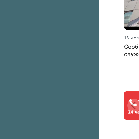
16 июл
Сооб
служ