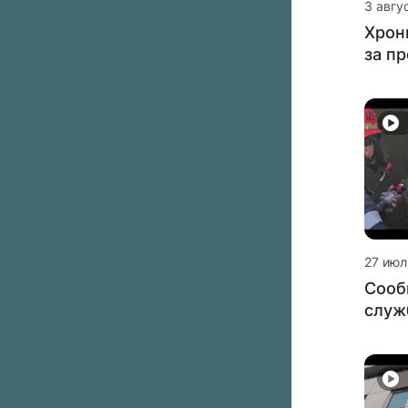
3 авгу
Хрон
за п
27 июл
Сооб
служ