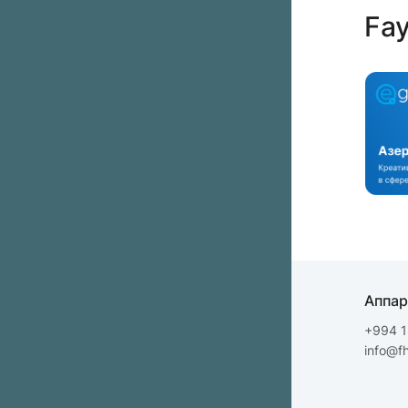
Fay
Аппар
+994 1
info@f