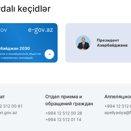
dalı keçidlər
ат
Отдел приема и
Aппеляцио
обращений граждан
2 512 00 61
+994 12 512 
hn.gov.az
apellyasiya@
+994 12 512 00 28
+994 12 512 01 14