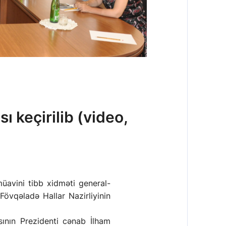
ı keçirilib (video,
müavini tibb xidməti general-
övqəladə Hallar Nazirliyinin
ının Prezidenti cənab İlham