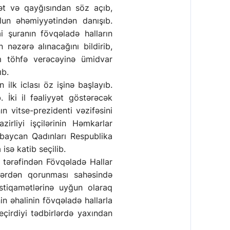
qət və qayğısından söz açıb,
lun əhəmiyyətindən danışıb.
i şuranın fövqəladə halların
 nəzərə alınacağını bildirib,
üm töhfə verəcəyinə ümidvar
yıb.
 ilk iclası öz işinə başlayıb.
. İki il fəaliyyət göstərəcək
 vitse-prezidenti vəzifəsini
rliyi işçilərinin Həmkarlar
rbaycan Qadınları Respublika
 isə katib seçilib.
i tərəfindən Fövqəladə Hallar
ələrdən qorunması sahəsində
istiqamətlərinə uyğun olaraq
in əhalinin fövqəladə hallarla
eçirdiyi tədbirlərdə yaxından