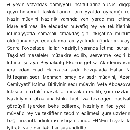
Əliyevin vətəndaş cəmiyyəti institutlarına xüsusi diq
qeyri-hökumət təşkilatlarının cəmiyyətdə oynadığı ro
Nazir müavini Nazirlik yanında yeni yaradılmış İctima
idarə edilməsi ilə əlaqədar müvafiq rəy və təkliflərinin
ictimaiyyətlə səmərəli əməkdaşlığın inkişafına müh
olduğunu qeyd edərək ona fəaliyyətində uğurlar arzula
Sonra Fövqəladə Hallar Nazirliyi yanında İctimai şuranın
Təşkilati məsələlər müzakirə edilib, səsvermə keçirilib
İctimai şuraya Beynəlxalq Ekoenergetika Akademiyasının
icra edən Fuad Hacızadə sədr, Fövqəladə Hallar Nazi
İttifaqının sədri Mehman İsmayılov sədr müavini, “Azə
Cəmiyyəti” İctimai Birliyinin sədr müavini Vəfa Abbasova
İclasda müxtəlif məsələlər müzakirə edilib, şura üzvlər
Nazirliyinin ölkə əhalisinin təbii və texnogen hadis
gördüyü işlərdən bəhs edilərək, Nazirliyin fəaliyyət 
müvafiq rəy və təkliflərin təqdim edilməsi, şura üzvlərin
bağlı maarifləndirilməsi istiqamətində FHN-in həyata k
iştirakı və digər təkliflər səsləndirilib.