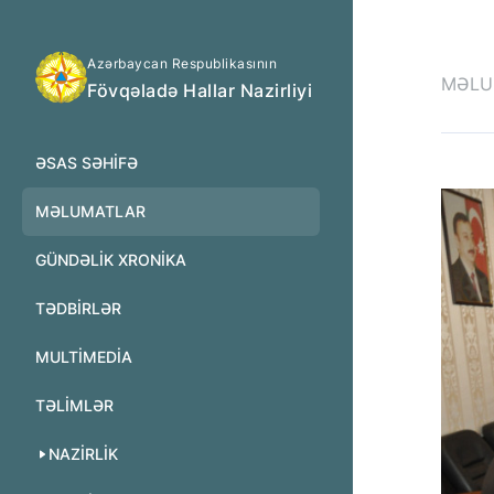
Azərbaycan Respublikasının
MƏLU
Fövqəladə Hallar Nazirliyi
ƏSAS SƏHIFƏ
MƏLUMATLAR
GÜNDƏLIK XRONIKA
TƏDBIRLƏR
MULTİMEDİA
TƏLIMLƏR
NAZIRLIK