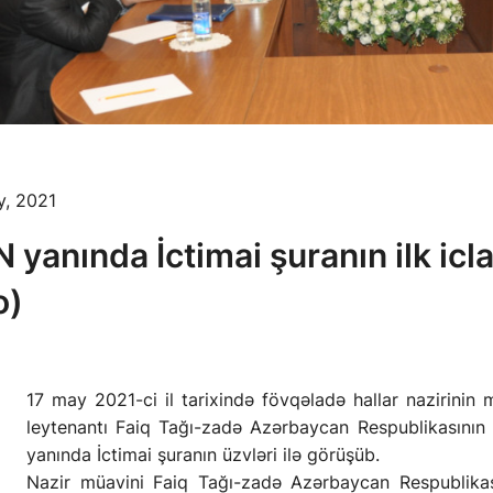
y, 2021
 yanında İctimai şuranın ilk iclas
o)
17 may 2021-ci il tarixində fövqəladə hallar nazirinin 
leytenantı Faiq Tağı-zadə Azərbaycan Respublikasının F
yanında İctimai şuranın üzvləri ilə görüşüb.
Nazir müavini Faiq Tağı-zadə Azərbaycan Respublikas