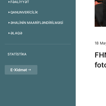
FƏALIYYƏT
QANUNVERICILIK
ƏHALININ MAARIFLƏNDIRILMƏSI
ƏLAQƏ
18 Ma
FHN
STATISTIKA
fot
E-Xidmət