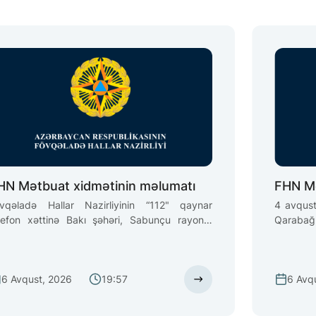
HN Mətbuat xidmətinin məlumatı
FHN Mə
vqəladə Hallar Nazirliyinin “112" qaynar
4 avqust
lefon xəttinə Bakı şəhəri, Sabunçu rayonu,
Qarabağ
rşağı qəsəbəsində ən yaxın sularda xilasetmə
təvəllüd
ntəqəsindən 2 km aralı dənizdə nəzarətsiz
Fövqəla
azidə 1 nəfərin batması barədə məlumat daxil
Gəmilərə
6 Avqust, 2026
19:57
6 Avq
ub
Xidmətin
çıxarılar