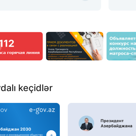
dalı keçidlər