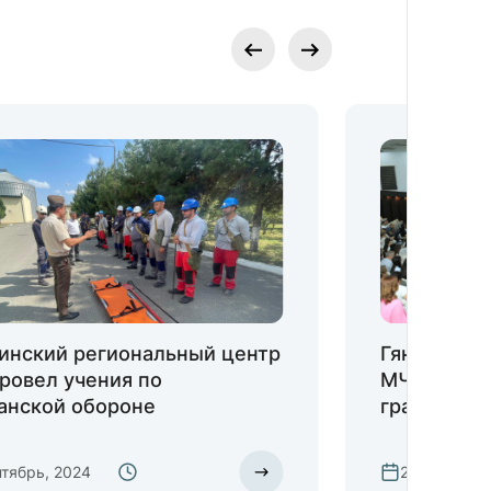
инский региональный центр
Гянджинск
ровел учения по
МЧС прове
анской обороне
гражданск
нтябрь, 2024
20 сентябрь