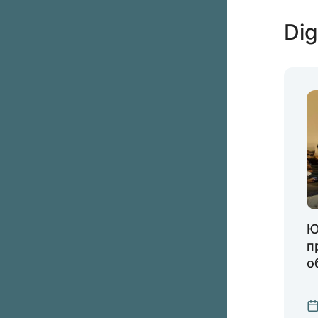
Dig
Ю
п
о