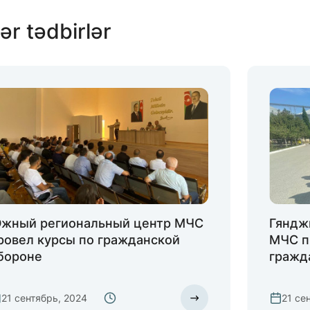
ər tədbirlər
жный региональный центр МЧС
Гяндж
ровел курсы по гражданской
МЧС п
бороне
гражд
21 сентябрь, 2024
21 се