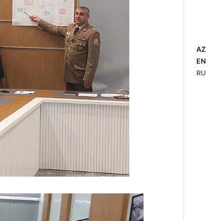
AZ
EN
RU